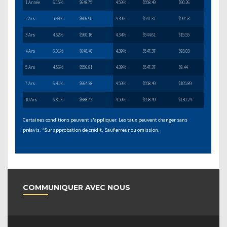
1 Année
6.15%
$648.75
4.59%
$558.49
$90.26
2 Ans
5.44%
$606.90
4.39%
$547.37
$59.53
3 Ans
4.62%
$560.16
4.34%
$544.61
$15.55
4 Ans
6.01%
$640.40
4.39%
$547.37
$93.03
5 Ans
4.56%
$556.81
4.39%
$547.37
$9.44
7 Ans
6.41%
$664.38
4.59%
$558.49
$105.89
10 Ans
6.81%
$688.72
4.59%
$558.49
$130.24
Certaines conditions peuvent s'appliquer. Les taux peuvent changer sans
préavis. *Sur approbation de crédit. Sauf erreur ou omission.
COMMUNIQUER AVEC NOUS